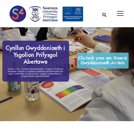
Cynllun Gwyddoniaeth i
Ysgolion Prifysgol
Cliciwch yma am Gwersi
Abertawe
Gwyddoniaeth Ar-lein
Croeso i S4 – Cynllun Gwyddoniaeth i Ysgolion Prifysgol
Abertawe. Rydym yn darparu gweithdai gwyddoniaeth am
ddim i bobl ifanc yn Ne Cymru i ysgogi chwilfrydedd ac
ymgysylltiad â gwyddoniaeth.
Swansea University
Science for Schools